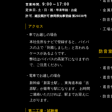
遮音
9:00～17:00
金属
土・日・祝・年末年始・お盆
建設業許可 静岡県知事登録 第26038号
防音
アクセス
工場
車でお越しの場合
本社住所をナビで登録すると、バイパ
スの上で「到着しました」と言われる
防音
ケースがあるようです。
弊社はバイパスの高架下になりますの
で、ご注意ください。
遮音性
電車でお越しの場合
遮音性
新幹線「新富士駅」、東海道本線「吉
遮音性
原駅」が最寄り駅になります。 お時間
ご連絡いただければ、駅までお迎えに
防音
上がります。
第二工場・試験棟