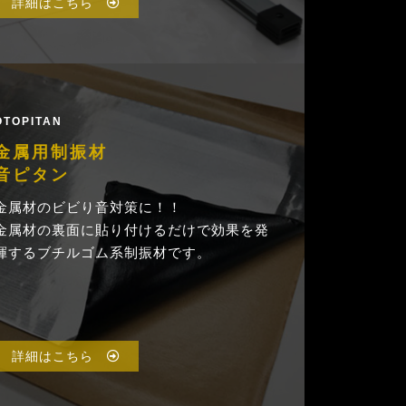
詳細はこちら
OTOPITAN
金属用制振材
音ピタン
金属材のビビり音対策に！！
金属材の裏面に貼り付けるだけで効果を発
揮するブチルゴム系制振材です。
詳細はこちら