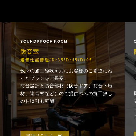
SOUNDPROOF ROOM
防音室
遮音性能構造/Dr35/Dr45/Dr65
数々の施工経験を元にお客様のご希望に沿
ったプランをご提案。
防音設計と防音部材（防音ドア、防音下地
材、遮音材など）のご提供のみの施工無し
のお取引も可能。
詳細はこちら