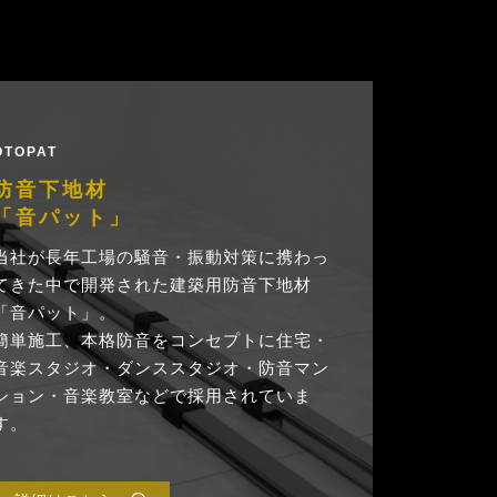
OTOPAT
防音下地材
「音パット」
当社が長年工場の騒音・振動対策に携わっ
てきた中で開発された建築用防音下地材
「音パット」。
簡単施工、本格防音をコンセプトに住宅・
音楽スタジオ・ダンススタジオ・防音マン
ション・音楽教室などで採用されていま
す。