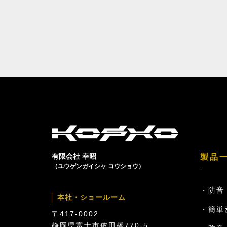
有限会社 幸昭
製品
（ユウゲンガイシャ コウショウ）
防音
本社・ショールーム
簡単
〒417-0002
静岡県富士市依田橋770-5