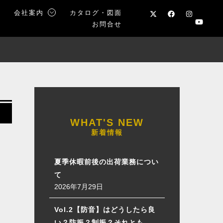
声
会社案内
カタログ・図面
お問合せ
新着情報
夏季休暇前後の出荷業務につい
て
2026年7月29日
Vol.2【防音】はどうしたら良
い？防振？制振？それとも…