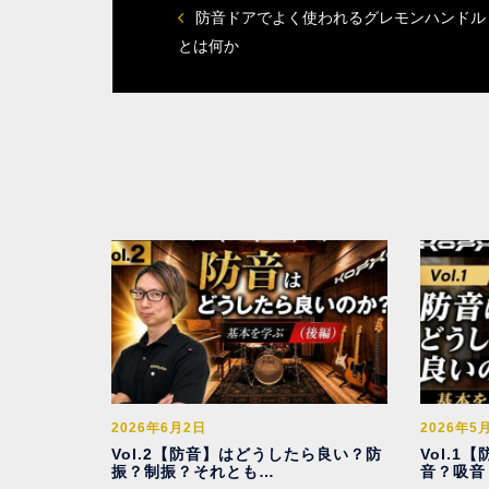
防音ドアでよく使われるグレモンハンドル
とは何か
2026年6月2日
2026年5
Vol.2【防音】はどうしたら良い？防
Vol.
振？制振？それとも…
音？吸音