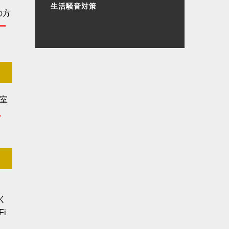
生活騒音対策
の方
ー
室
、
く
i