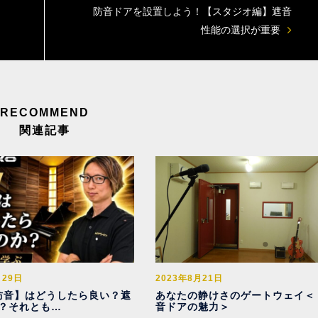
防音ドアを設置しよう！【スタジオ編】遮音
性能の選択が重要
関連記事
月29日
2023年8月21日
1【防音】はどうしたら良い？遮
あなたの静けさのゲートウェイ＜
？それとも…
音ドアの魅力＞