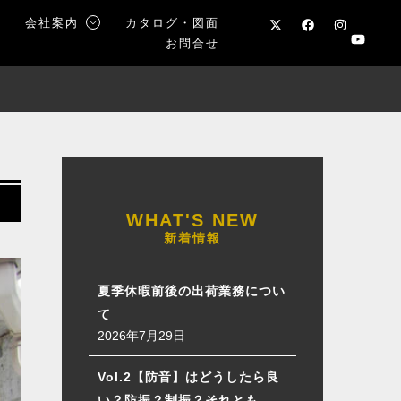
声
会社案内
カタログ・図面
お問合せ
新着情報
夏季休暇前後の出荷業務につい
て
2026年7月29日
Vol.2【防音】はどうしたら良
い？防振？制振？それとも…