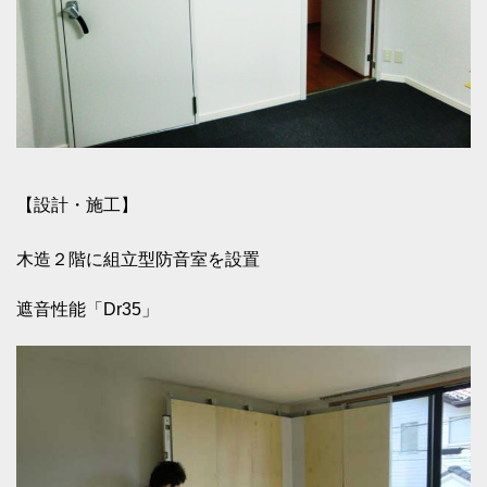
【設計・施工】
木造２階に組立型防音室を設置
遮音性能「Dr35」