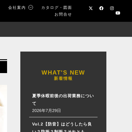
声
会社案内
カタログ・図面
お問合せ
新着情報
夏季休暇前後の出荷業務につい
て
2026年7月29日
Vol.2【防音】はどうしたら良
い？防振？制振？それとも…