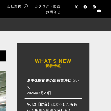
声
会社案内
カタログ・図面
お問合せ
新着情報
夏季休暇前後の出荷業務につい
て
2026年7月29日
Vol.2【防音】はどうしたら良
い？防振？制振？それとも…