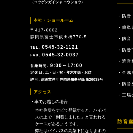
（ユウゲンガイシャ コウショウ）
防音
本社・ショールーム
簡単
〒417-0002
静岡県富士市依田橋770-5
防音ド
0545-32-1121
防音
0545-32-0037
遮音
9:00～17:00
金属
土・日・祝・年末年始・お盆
建設業許可 静岡県知事登録 第26038号
防音
アクセス
工場
車でお越しの場合
本社住所をナビで登録すると、バイパ
スの上で「到着しました」と言われる
防音
ケースがあるようです。
弊社はバイパスの高架下になりますの