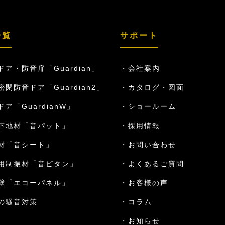
一覧
サポート
ドア・防音扉「Guardian」
会社案内
密閉防音ドア「Guardian2」
カタログ・図面
ア「GuardianW」
ショールーム
下地材「音パット」
採用情報
材「音シート」
お問い合わせ
用制振材「音ピタン」
よくあるご質問
壁「エコーパネル」
お客様の声
の騒音対策
コラム
お知らせ