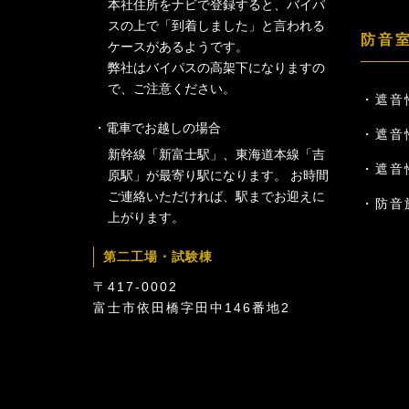
本社住所をナビで登録すると、バイパ
スの上で「到着しました」と言われる
防音
ケースがあるようです。
弊社はバイパスの高架下になりますの
で、ご注意ください。
遮音性
電車でお越しの場合
遮音性
新幹線「新富士駅」、東海道本線「吉
遮音性
原駅」が最寄り駅になります。 お時間
ご連絡いただければ、駅までお迎えに
防音
上がります。
第二工場・試験棟
〒417-0002
富士市依田橋字田中146番地2