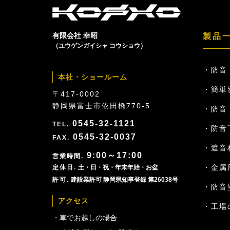
有限会社 幸昭
製品
（ユウゲンガイシャ コウショウ）
防音
本社・ショールーム
簡単
〒417-0002
静岡県富士市依田橋770-5
防音ド
0545-32-1121
防音
0545-32-0037
遮音
9:00～17:00
金属
土・日・祝・年末年始・お盆
建設業許可 静岡県知事登録 第26038号
防音
アクセス
工場
車でお越しの場合