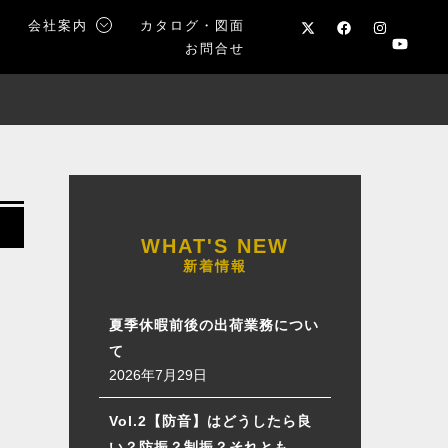
声
会社案内
カタログ・図面
お問合せ
新着情報
夏季休暇前後の出荷業務につい
て
2026年7月29日
Vol.2【防音】はどうしたら良
い？防振？制振？それとも…