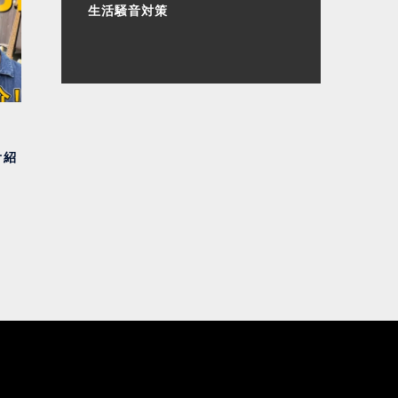
生活騒音対策
オ紹